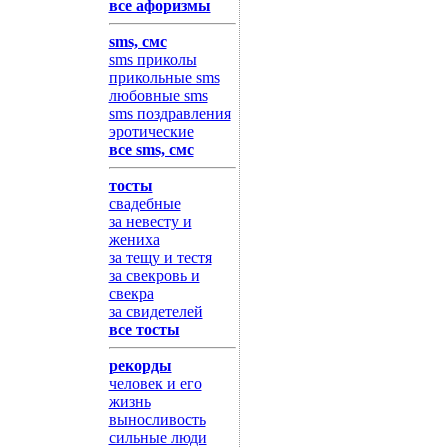
все афоризмы
sms, смс
sms приколы
прикольные sms
любовные sms
sms поздравления
эротические
все sms, смс
тосты
свадебные
за невесту и
жениха
за тещу и тестя
за свекровь и
свекра
за свидетелей
все тосты
рекорды
человек и его
жизнь
выносливость
сильные люди