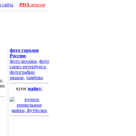
а сайта
PDA
-версия
фото городов
России:
фото москвы
,
фото
санкт-петербурга
,
фотографии
рязани
,
тамбова
ы,
ник
купи
майку
: