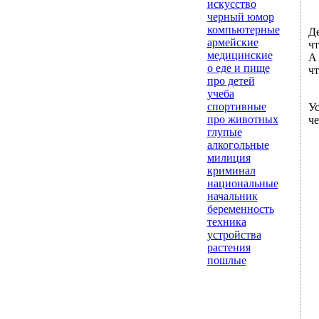
искусство
черный юмор
компьютерные
Де
армейские
чт
медицинские
А 
о еде и пище
чт
про детей
учеба
спортивные
Ус
про животных
че
глупые
алкогольные
милиция
криминал
национальные
начальник
беременность
техника
устройства
растения
пошлые