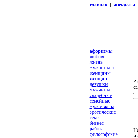
главная
|
анекдоты
афоризмы
любовь
жизнь
мужчины и
женщины
женщины
А
девушки
са
мужчины
а
свадебные
семейные
муж и жена
эротические
секс
бизнес
работа
На
философские
и 