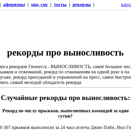
|
афоризмы
|
sms, смс
|
тосты
|
рекорды
|
карт
рекорды про выносливость
ига рекордов Гиннесса - ВЫНОСЛИВОСТЬ, самое большое чис
ыжков и отжиманий, рекорд по отжиманиям на одной руке и на
усьях, рекорд приседаний и упражнений на пресс, самое быстро
льто, самый молодой обладатель рекорда
Случайные рекорды про выносливость:
Рекорд по числу прыжков, выполненных командой за одни
сутки?
0 307 прыжков выполнили за 24 часа атлеты Джин Пэйн, Нил Го