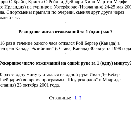
рри О'Брайн, Кристи О'Рейлли, Дейрдри Хирн Мартин Мерфи
се Ирландия) на турнире в Уотерфорде (Ираландия) 24-25 мая 20
да. Спортсмены прыгали по очереди, сменяя друг друга через
ждый час.
Рекордное число отжиманий за 1 (один) час?
16 раз в течение одного часа отжался Рой Бергер (Канада) в
ентрал Канада Экзибишн" (Оттава, Канада) 30 августа 1998 года
Рекордное число отжиманий на одной руке за 1 (одну) минуту
0 раз за одну минуту отжался на одной руке Иван Де Вебер
вейцария) во время программы "Шоу рекордов" в Мадриде
спания) 23 октября 2001 года.
Страницы:
1
2