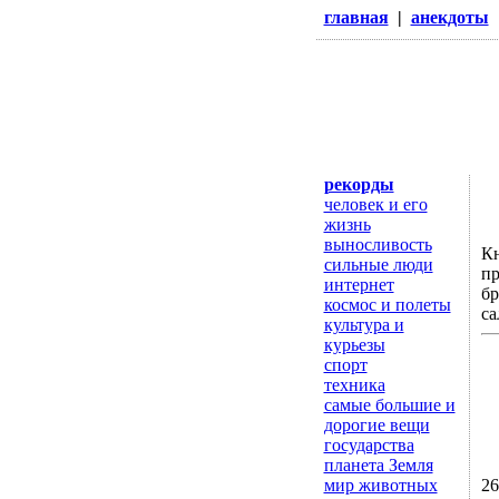
главная
|
анекдоты
рекорды
человек и его
жизнь
выносливость
Кн
сильные люди
пр
интернет
бр
космос и полеты
са
культура и
курьезы
спорт
техника
самые большие и
дорогие вещи
государства
планета Земля
26
мир животных