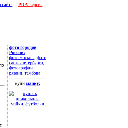
а сайта
PDA
-версия
фото городов
России:
фото москвы
,
фото
санкт-петербурга
,
ло
фотографии
рязани
,
тамбова
е
купи
майку
:
у,