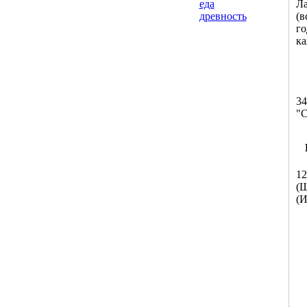
Ла
еда
(в
древность
го
ка
34
"С
12
(Ш
(И