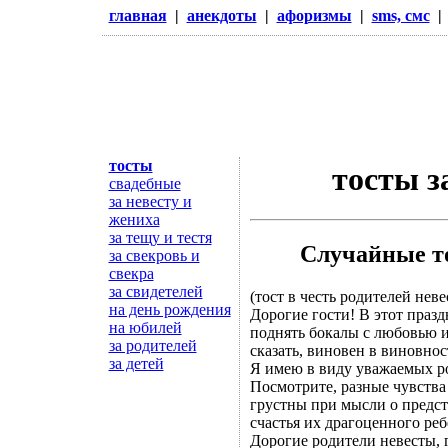
главная
|
анекдоты
|
афоризмы
|
sms, смс
тосты
тосты з
свадебные
за невесту и
жениха
за тещу и тестя
Случайные то
за свекровь и
свекра
за свидетелей
(тост в честь родителей неве
на день рождения
Дорогие гости! В этот праз
на юбилей
поднять бокалы с любовью и
за родителей
сказать, виновен в виновно
за детей
Я имею в виду уважаемых р
Посмотрите, разные чувства 
грустны при мысли о предст
счастья их драгоценного реб
Дорогие родители невесты, 