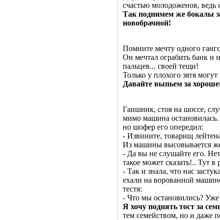
счастью молодоженов, ведь 
Так поднимем же бокалы за
новобрачной!
Помните мечту одного гангс
Он мечтал ограбить банк и 
пальцев... своей тещи!
Только у плохого зятя могут
Давайте выпьем за хорошег
Гаишник, стоя на шоссе, сл
мимо машина остановилась.
но шофер его опередил:
- Извините, товарищ лейтена
Из машины высовывается же
- Да вы не слушайте его. Не
такое может сказать!.. Тут в
- Так и знала, что нас засту
ехали на ворованной машине
тестя:
- Что мы остановились? Уже
Я хочу поднять тост за сем
тем семейством, но и даже 