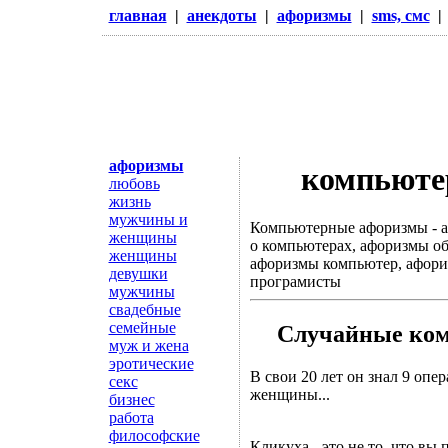
главная
|
анекдоты
|
афоризмы
|
sms, смс
афоризмы
компьюте
любовь
жизнь
мужчины и
Компьютерные афоризмы - а
женщины
о компьютерах, афоризмы об
женщины
афоризмы компьютер, афор
девушки
програмисты
мужчины
свадебные
семейные
Случайные ко
муж и жена
эротические
В свои 20 лет он знал 9 оп
секс
женщины...
бизнес
работа
философские
Кликуха - это не то, что вы