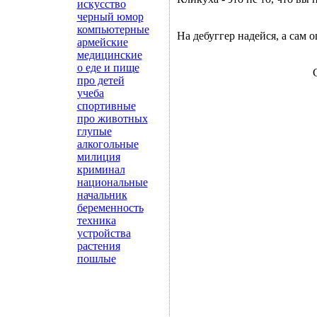
искусство
черный юмор
компьютерные
Ha дебуггеp надейся, а сам 
армейские
медицинские
о еде и пище
про детей
учеба
спортивные
про животных
глупые
алкогольные
милиция
криминал
национальные
начальник
беременность
техника
устройства
растения
пошлые