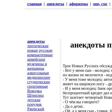
главная
|
анекдоты
|
афоризмы
|
sms, смс
анекдоты
анекдоты п
эротические
новые русские
компьютерные
армейские
мужчины и
Трое Новых Русских обсужда
женщины
- Вот у меня сын - молодец:
алкогольные
по жизни не мелочится - не
медицинские
- У меня тоже молодец: авто
студенческие
живет на широкую ногу - др
спортивные
- И у меня молодец: банк ор
Вовочка
беспроцентный кредит дал на
Штирлиц
Тут залетает четвертый Нов
детские
- О чём вы говорите?
поручик
- Да о детях.
Ржевский
- Ой, а у меня сын - гомик,