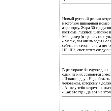
Новый русский решил встре
настолько шикарный номер, 
аэропорту. Жара 30 градусов
костюме, лыжной шапочке и
Менеджер (в трансе, но с ув
- Месье, мы очень рады Вас
сейчас не сезон - снега нет с
НР: Ша, снег летит следую
В pестоpане беседyют два п
один из них сpывается с мес
- Извини, дpyг. Hадо бежать 
человеком, котоpомy я долже
- А где y тебя встpеча назна
- Как это где? Да вот на это