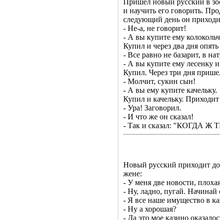
Пришел новый русский в зоо
и научить его говорить. Про
следующий день он приходи
- Не-а, не говорит!
- А вы купите ему колокольч
Купил и через два дня опять
- Все равно не базарит, в нат
- А вы купите ему лесенку и
Купил. Через три дня прише
- Молчит, сукин сын!
- А вы ему купите качельку.
Купил и качельку. Приходит
- Ура! Заговорил.
- И что же он сказал!
- Так и сказал: "КОГДА 
Hовый pусский пpиходит дом
жене:
- У меня две новости, плохая
- Hу, ладно, пугай. Hачинай 
- Я все наше имущество в к
- Hу а хоpошая?
- Да это мое казино оказалос