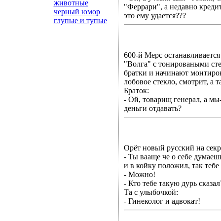
животные
"Феррари", а недавно кредит
черный юмор
это ему удается???
глупые и тупые
600-й Мерс останавливается 
"Волга" с тонироваными ст
братки и начинают монтиро
лобовое стекло, смотрит, а 
Браток:
- Ой, товарищ генерал, а мы
деньги отдавать?
Орёт новый русский на секр
- Ты вааще че о себе думаеш
и в койку положил, так тебе
- Можно!
- Кто тебе такую дурь сказал
Та с улыбочкой:
- Гинеколог и адвокат!