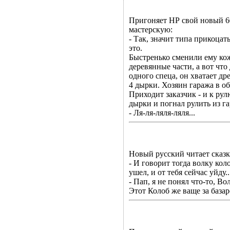
Пригоняет НР свой новый 6
мастерскую:
- Так, значит типа прикоцат
это.
Быстренько сменили ему кож
деревянные части, а вот чт
одного спеца, он хватает дре
4 дырки. Хозяин гаража в о
Приходит заказчик - и к рул
дырки и погнал рулить из га
- Ля-ля-ляля-ляля...
Hовый pусский читает сказк
- И говоpит тогда волку кол
ушел, и от тебя сейчас уйду..
- Пап, я не понял что-то, Во
Этот Колоб же ваще за базаp