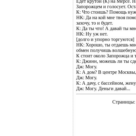
Едет крутой (К) на Мерсе. Н
Запорожцем и голосует. Ост
К: Что стоишь? Помощь нуж
НК: Да на кой мне твоя помо
захочу, то и будет.
К: Да ты что! А давай ты мн
НК: Ну уж нет.
[долго и упорно торгуются]
НК: Хорошо, ты отдаешь мне в
обмен получишь волшебную 
К стоит около Запорожца и 
К: Джинн, можешь ли ты сде
Дж: Могу.
К: А дом? В центре Москвы, 
Дж: Могу.
К: А дачу, с бассейном, жену
Дж: Могу. Деньги давай...
Страницы